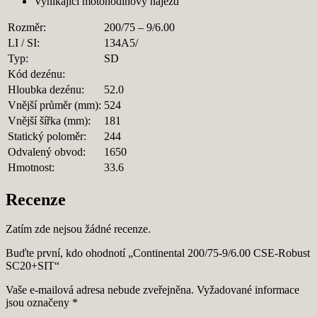
Vynikající motohodinový nájezd
Rozměr:
200/75 – 9/6.00
LI / SI:
134A5/
Typ:
SD
Kód dezénu:
Hloubka dezénu:
52.0
Vnější průměr (mm):
524
Vnější šířka (mm):
181
Statický poloměr:
244
Odvalený obvod:
1650
Hmotnost:
33.6
Recenze
Zatím zde nejsou žádné recenze.
Buďte první, kdo ohodnotí „Continental 200/75-9/6.00 CSE-Robust
SC20+SIT“
Vaše e-mailová adresa nebude zveřejněna.
Vyžadované informace
jsou označeny
*