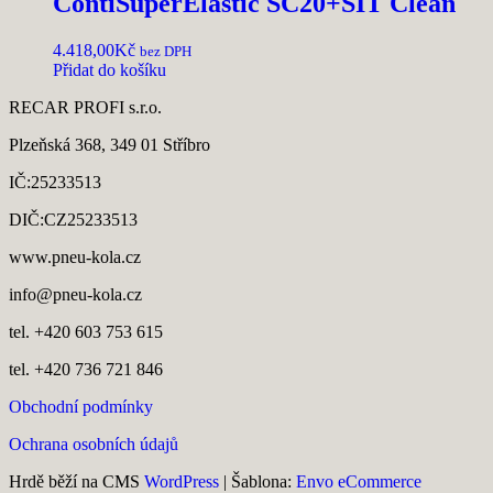
ContiSuperElastic SC20+SIT Clean
4.418,00
Kč
bez DPH
Přidat do košíku
RECAR PROFI s.r.o.
Plzeňská 368, 349 01 Stříbro
IČ:25233513
DIČ:CZ25233513
www.pneu-kola.cz
info@pneu-kola.cz
tel. +420 603 753 615
tel. +420 736 721 846
Obchodní podmínky
Ochrana osobních údajů
Hrdě běží na CMS
WordPress
|
Šablona:
Envo eCommerce