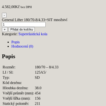
4.582,00
Kč
bez DPH
-
General Lifter 180/70-8/4.33+SIT množství
+
Přidat do košíku
Kategorie:
Superelastická kola
Popis
Hodnocení (0)
Popis
Rozměr:
180/70 – 8/4.33
LI / SI:
125A5/
Typ:
SD
Kód dezénu:
Hloubka dezénu:
38.0
Vnější průměr (mm):
454
Vnější šířka (mm):
156
Statický poloměr:
211