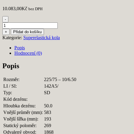
10.083,00
Kč
bez DPH
-
General
Lifter
+
Přidat do košíku
225/75-
Kategorie:
Superelastická kola
10/6.50+SIT
množství
Popis
Hodnocení (0)
Popis
Rozměr:
225/75 – 10/6.50
LI / SI:
142A5/
Typ:
SD
Kód dezénu:
Hloubka dezénu:
50.0
Vnější průměr (mm):
583
Vnější šířka (mm):
193
Statický poloměr:
269
Odvalený obvod:
1868