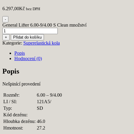
6.297,00
Kč
bez DPH
-
General Lifter 6.00-9/4.00 S Clean množství
+
Přidat do košíku
Kategorie:
Superelastická kola
Popis
Hodnocení (0)
Popis
Nešpinící provedení
Rozměr:
6.00 – 9/4.00
LI / SI:
121A5/
Typ:
SD
Kód dezénu:
Hloubka dezénu:
46.0
Hmotnost:
27.2